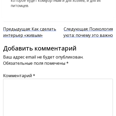
которое будет комфортным и для хозяев, и для их
питомцев.
Навигация
Предыдущая:
Как сделать
Следующая:
Психология
интерьер «живым»
уюта: почему это важно
по
записям
Добавить комментарий
Ваш адрес email не будет опубликован.
Обязательные поля помечены
*
Комментарий
*