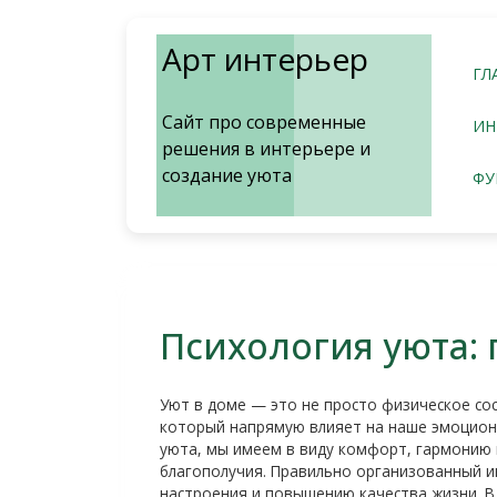
Перейти
к
Арт интерьер
содержимому
ГЛ
Сайт про современные
ИН
решения в интерьере и
создание уюта
ФУ
Психология уюта: 
Уют в доме — это не просто физическое сос
который напрямую влияет на наше эмоциона
уюта, мы имеем в виду комфорт, гармонию
благополучия. Правильно организованный и
настроения и повышению качества жизни. В