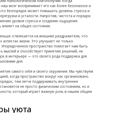
шем психологическом благополучии. Когда
 наш мозг воспринимает его как более безопасное и
что беспорядок может повышать уровень стресса и
ерегрузки и усталости. Напротив, чистота и порядок
ижению уровня стресса и созданию ощущения
ь влияет на общее состояние.
меньше отвлекается на внешние раздражители, что
х аспектах жизни. Это улучшает не только
. Упорядоченное пространство помогает нам быть
ь мыслей и способствует принятию решений, не
ок в интерьере — это своего рода поддержка для
вызовами дня.
иятие самого себя и своего окружения. Мы чувствуем
цией, когда пространство вокруг нас организовано.
порядок, тем легче поддерживать внутреннее
становятся не просто физическим состоянием, но и
ьности, который играет важную роль в нашем общем
ры уюта