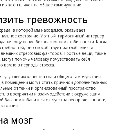
 и как он влияет на общее самочувствие.
изить тревожность
среда, в которой мы находимся, оказывает
ональное состояние. Уютный, гармоничный интерьер
здавая ощущение безопасности и стабильности. Когда
требностей, оно способствует расслаблению и
 внешних стрессовых факторов. Простые вещи, такие
к, могут помочь человеку почувствовать себя
о важно в периоды стресса.
ет улучшению качества сна и общего самочувствия.
к в помещении могут стать причиной дополнительных
ральные оттенки и организованный пространство
сть в восприятии и взаимодействии с окружающим
й баланс и избавиться от чувства неопределенности,
остояния.
на мозг