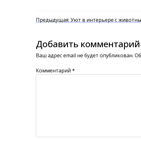
Навигация
Предыдущая:
Уют в интерьере с животн
по
Добавить комментарий
записям
Ваш адрес email не будет опубликован.
Об
Комментарий
*