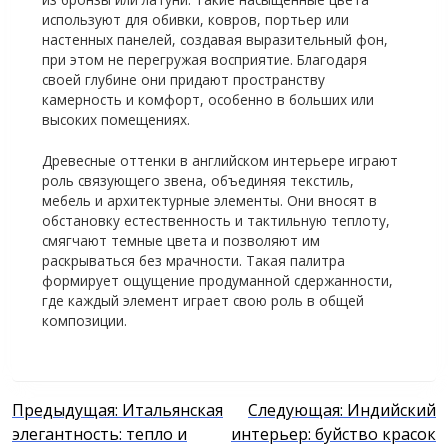
используют для обивки, ковров, портьер или
настенных панелей, создавая выразительный фон,
при этом не перегружая восприятие. Благодаря
своей глубине они придают пространству
камерность и комфорт, особенно в больших или
высоких помещениях.
Древесные оттенки в английском интерьере играют
роль связующего звена, объединяя текстиль,
мебель и архитектурные элементы. Они вносят в
обстановку естественность и тактильную теплоту,
смягчают темные цвета и позволяют им
раскрываться без мрачности. Такая палитра
формирует ощущение продуманной сдержанности,
где каждый элемент играет свою роль в общей
композиции.
Навигация
Предыдущая:
Итальянская
Следующая:
Индийский
элегантность: тепло и
интерьер: буйство красок
по